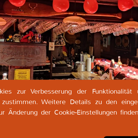
ege
vit
ut 
Nul
ve
ia
da
ul
mol
ni
ies zur Verbesserung der Funktionalität
zustimmen. Weitere Details zu den einge
r Änderung der Cookie-Einstellungen finden