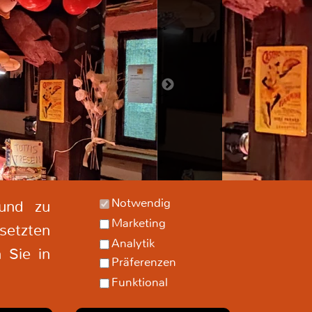
t fringilla turpis congue
ae. Phasellus aliquam nisi
lorem vestibulum eleifend.
la ut arcu non nisi congue
nenatis vitae ut ante. Nam
culis sem nec ultrices
pibus. Phasellus eu
trices turpis. Vivamus non
lis lacus, non ullamcorper
sl. Pellentesque habitant
Notwendig
 und zu
Marketing
setzten
Analytik
 Sie in
Präferenzen
Funktional