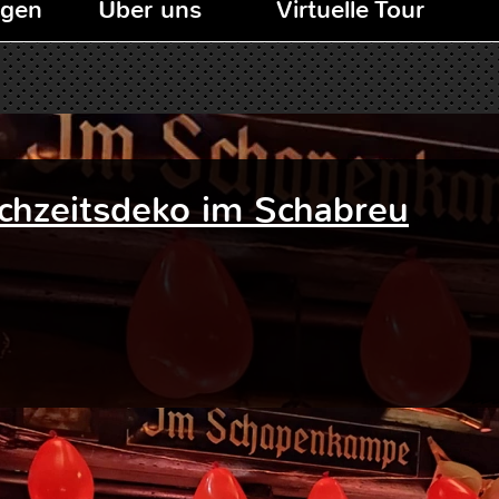
ngen
Über uns
Virtuelle Tour
chzeitsdeko im Schabreu
Lo
co
Ali