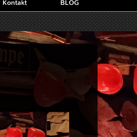
Kontakt
BLOG
rem ipsum dolor sit amet,
nsectetur adipiscing elit.
quam tincidunt lorem enim,